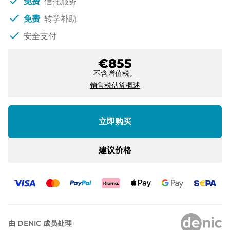
check
免费
信托服务
check
免费
转学补助
check
安全支付
€855
不含增值税。
销售税估算概述
立即购买
建议价格
由 DENIC 成员处理