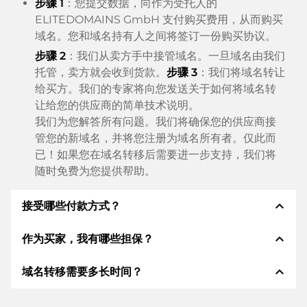
步骤 1
：您提交数据，向作为受托人的
ELITEDOMAINS GmbH 支付购买费用，从而购买
域名。您和域名持有人之间将签订一份购买协议。
步骤 2
：我们从卖方手中接管域名。一旦域名由我们
托管，卖方就会收到货款。
步骤 3
：我们将域名转让
给买方。我们的专家将向您发送关于如何将域名转
让给您的供应商的简单技术说明。
我们为您解答所有问题。我们将确保您的供应商接
管您的新域名，并将您注册为域名所有者。仅此而
已！如果您在域名转移后需要进一步支持，我们将
随时免费为您提供帮助。
expand_less
接受哪些付款方式？
expand_less
作为买家，我有哪些担保？
我们使用 SEPA 作为预付费，并使用 STRIPE 作为支
付服务提供商，以提供可用的支付方式，例如：信用
expand_less
域名转移需要多长时间？
卡、PayPal、Klarna、ApplePay、GooglePay、支
作为买方，我们始终向您保证以下证券。这就是我们的
付宝或当地供应商：信用卡、PayPal、Klarna、
名称所代表的意义n:
ApplePay、GooglePay、支付宝或本地供应商。
域名转移到新的提供商是通过自动程序实时进行的。只